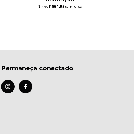
R
2
x de
R$54,95
sem juros
2
x de
Permaneça conectado