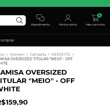
0
Atendimento
Minha conta
Meu carrinho
omprar
cio
>
Homem
>
Camiseta
>
RESPEITO
>
MISA OVERSIZED TITULAR "MEIO" - OFF
HITE
AMISA OVERSIZED
ITULAR "MEIO" - OFF
WHITE
R$159,90