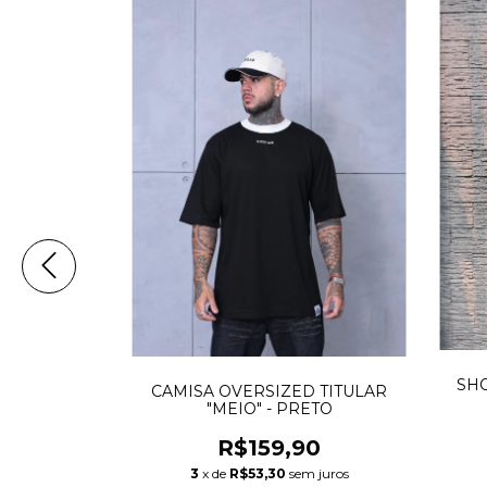
SHO
CAMISA OVERSIZED TITULAR
"MEIO" - PRETO
E TITULAR
R$159,90
ETO
3
x de
R$53,30
sem juros
90