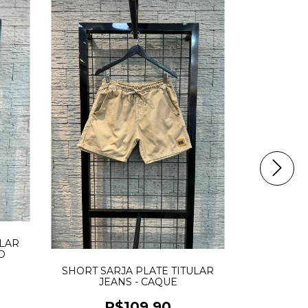
ULAR
O
SHORT SARJA PLATE TITULAR
SHORT SA
JEANS - CAQUE
JEAN
R$109,90