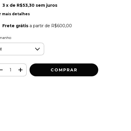
3
x de
R$53,30
sem juros
r mais detalhes
Frete grátis
a partir de
R$600,00
manho