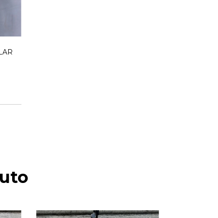
LAR
uto