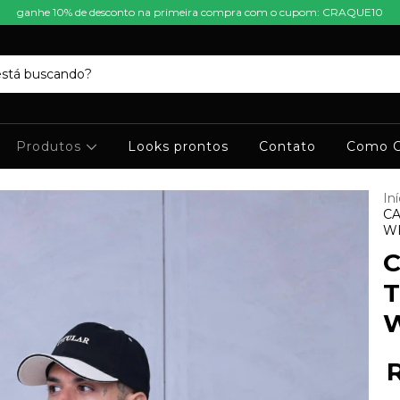
ganhe 10% de desconto na primeira compra com o cupom: CRAQUE10
Produtos
Looks prontos
Contato
Como C
Iní
CA
W
C
T